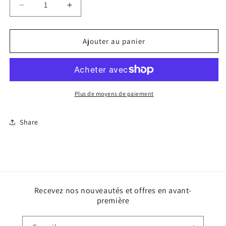
Réduire
Augmenter
la
la
quantité
quantité
de
de
Ajouter au panier
GENOUILLÈRES
GENOUILLÈRES
D3O
D3O
DE
DE
DESCENTE
DESCENTE
Plus de moyens de paiement
Share
Recevez nos nouveautés et offres en avant-
première